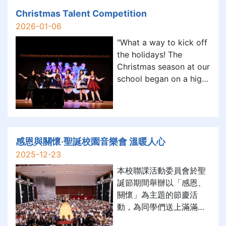
Experimental Theatre.
Christmas Talent Competition
This was a unique
2026-01-06
opportunity to see a
"What a way to kick off
professional theatre
the holidays! The
work up cl
Christmas season at our
school began on a high
note with this year’s
Christmas Talent
Competition, brilliantly
organized by our
Student Union. The
感恩與關懷‧聖誕校園音樂會 溫暖人心
atmosphere was
2025-12-23
electric as students,
本校聯課活動委員會於聖
teachers and guests fille
誕節期間舉辦以「感恩、
關懷」為主題的節慶活
動，為同學們送上滿滿的
節日暖意。其中，特別感