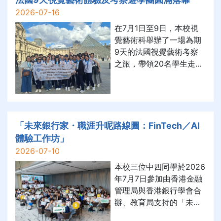
Institute to help
2026-07-16
students practice
在7月1日至9日，本校視
Intercultural
覺藝術科舉辦了一場為期
Communication.
9天的法國視覺藝術考察
之旅，帶領20名學生走出
課堂，親身經歷一場跨越
巴黎與南法的藝術探索！
「未來銀行家・職涯升呢路線圖：FinTech／AI
體驗工作坊」
2026-07-10
本校三位中四同學於2026
年7月7日參加由香港金融
管理局與香港銀行學會合
辦、教育局支持的「未來
銀行家・職涯升呢路線