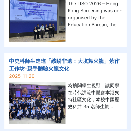
The IJSO 2026 – Hong
長以身作則與學生並肩奔
Kong Screening was co-
跑，傳遞堅持與毅力的價
organised by the
Education Bureau, the
Hong Kong Academy
for Gifted Education,
and the Hong Kong
Association for Science
and Mathematics
中史科師生走進「繽紛非遺：大坑舞火龍」紮作
Education. After the
工作坊-親手體驗火龍文化
screening, two of our
2025-11-20
S.3 students were
為擴闊學生視野，讓同學
awarded the Se
在時代洪流中體會本港獨
特社區文化，本校中國歷
史科共 35 名師生於
2025 年 11 月 4 日（星期
二）下午前往香港大坑坊
眾福利會，參加「繽紛非