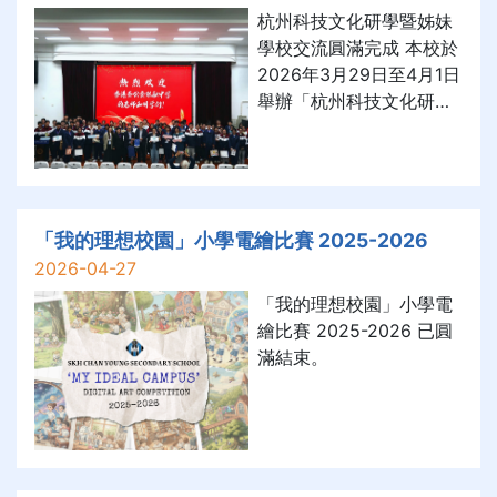
從深入的資料搜集出發，
杭州科技文化研學暨姊妹
運用 3D 設計軟件反覆改
學校交流圓滿完成 本校於
良發電機模型，並透過
2026年3月29日至4月1日
3D 打印技術將創意實
舉辦「杭州科技文化研學
踐，最終將研發歷程與數
暨姊妹學校交流團」，到
據分析轉化為具說服力的
訪姊妹學校——杭州長河
研究報告。 這次比賽不僅
高級中學。該校為浙江省
讓學生掌握了科技的應用
重點中學之一，辦學歷史
技巧，更培養了他們解決
悠久，學風優良，致力培
「我的理想校園」小學電繪比賽 2025-2026
問題的韌性與協作能力，
育具創新精神與家國情懷
2026-04-27
見證了同學們在科學探索
的新一代青年。本校衷心
道路
「我的理想校園」小學電
感謝長河高級中學的熱情
繪比賽 2025-2026 已圓
接待與細緻安排，讓師生
滿結束。
深切感受到濃厚情誼與溫
暖關懷。 行程中，同學們
參訪吉利汽車及阿里巴
巴，親身了解國家在智能
製造、創新科技及數字經