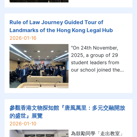
動不僅豐富了校園的藝術
visit to the Mandarin
氛圍，亦體現本校致力推
Oriental, Hong Kong,
動藝術教育與全人發展的
gaining valuable
Rule of Law Journey Guided Tour of
精神，為學生提供多元化
insights into excellence
Landmarks of the Hong Kong Legal Hub
的學習經歷，啟發他們從
within the hospitality
2026-01-16
藝術中探索美的真諦。
sector. The visit
"On 24th November,
provided a m
2025, a group of 29
student leaders from
our school joined the
Rule of Law Journey, an
enlightening guided tour
of the Hong Kong Legal
Hub, organised by the
Department of Justice
參觀香港文物探知館『唐風萬里：多元交融開放
(DOJ). The group
的盛世』展覽
visited the Justice Place
2026-01-10
(former Centra
為鼓勵同學「走出教室」