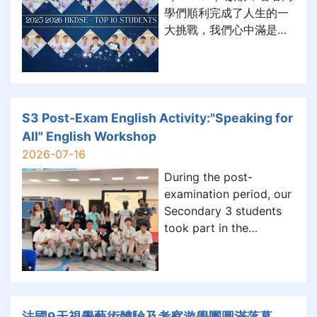
學們順利完成了人生的一
大挑戰，我們心中滿是感
恩。
S3 Post-Exam English Activity:"Speaking for
All" English Workshop
2026-07-16
During the post-
examination period, our
Secondary 3 students
took part in the
“Speaking for All”
School Workshop. This
special event was
organized together with
The HKFYG Leadership
法國9天視覺藝術體驗及考察遊學團圓滿落幕