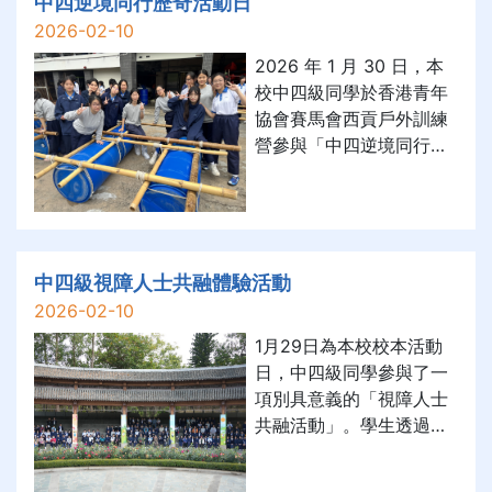
中四逆境同行歷奇活動日
packed with discovery
2026-02-10
and inspiration. The
2026 年 1 月 30 日，本
event is one of
校中四級同學於香港青年
協會賽馬會西貢戶外訓練
營參與「中四逆境同行活
動」，透過高牆、高空游
繩、高空繩網、飛越橫
樑、戶外攀石、竹筏製作
及羅馬炮架等歷奇體驗，
度過充實的一天。 活動旨
中四級視障人士共融體驗活動
在提升學生的自我效能感
2026-02-10
及發掘領袖潛能，同時訓
1月29日為本校校本活動
練團隊合作、溝通及解難
日，中四級同學參與了一
能力，並建立正向的朋輩
項別具意義的「視障人士
及師生支援網絡。學生在
共融活動」。學生透過學
挑戰高空及團隊任務時，
習及運用「口述影像」技
在同儕打氣及導師鼓勵
巧，帶領視障人士「參
下，逐步嘗試跨出舒適