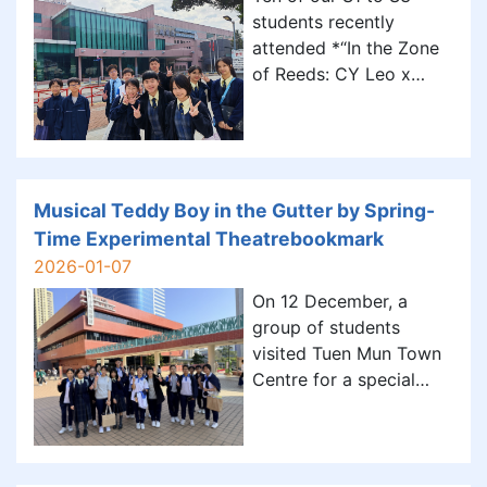
設計小遊戲，讓義工們在
students recently
輕鬆愉快的氣氛中更了解
attended *“In the Zone
學校環境。 此外，家長義
of Reeds: CY Leo x
工亦於陸運會參與啦啦隊
Perfect Fourth
比賽評審工作，在觀賽過
Harmonica Appreciation
程中親身見證子女的努力
Concert” at Yuen Long
與成長。同時，在入學資
Theatre. The event
訊日中，家長義工推廣家
featured captivating
Musical Teddy Boy in the Gutter by Spring-
長教育攤位遊戲、協助親
performances of classic
Time Experimental Theatrebookmark
子拍攝流程及紀念品換領
and contemporary
等工作，為活動順利進
2026-01-07
pieces. They also
On 12 December, a
learned about th
group of students
visited Tuen Mun Town
Centre for a special
treat. They watched a
rehearsal of “Musical
Teddy Boy in the
Gutter” by Spring-Time