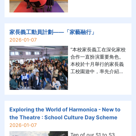
RTHK’s radio
programme In the
Common Room. In the
episode, they discussed
the power of planning—
家長義工動員計劃——「家藝融行」
from managing personal
2026-01-07
life and studies to
“本校家長義工在深化家校
thinking about city
合作一直扮演重要角色。
planning.
本校於十月舉行的家長義
工校園遊中，率先介紹家
長義工動員計劃——「家
藝融行」，鼓勵家長以不
同形式參與校園活動及帶
領興趣小組，與子女在校
園中建立有意義的互動。
Exploring the World of Harmonica - New to
活動期間，陳融大使細心
the Theatre : School Culture Day Scheme
為家長嘉賓準備茶點，並
2026-01-07
與家長們分享校園生活及
Ten of our S1 to S3