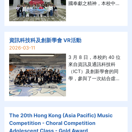
國奉獻之精神，本校中國
歷史科於2月28日至3月1
日舉辦「同根同心——廣
州孫中山事蹟及辛亥革命
歷程探索之旅」考察活
動。師生一行四十四位前
資訊科技科及創新學會 VR活動
赴廣州，先後造訪辛亥革
2026-03-11
命紀念館、黃埔軍校舊
3 月 8 日，本校約 40 位
址、黃花崗七十二烈士陵
來自資訊及通訊科技科
園、中山紀念堂，及孫中
（ICT）及創新學會的同
山大元帥府紀念館，成功
學，參與了一次結合虛擬
將「中史課堂」活起來，
實境（VR）及擴增／擴展
獲益良多。 此行不僅撫今
實境（XR）技術的「VR
追昔，更在於血脈覺醒。
大空間體驗日」，展開一
歷史迴音從未消失，它藏
趟「探索未來科技之
在這趟旅程之每一角落。
旅」。是次活動由香港賽
The 20th Hong Kong (Asia Pacific) Music
於中山紀念堂前，我輩仰
馬會贊助，讓學生得以親
Competition - Choral Competition
見中山先生「天下為公」
身走進大空間 VR 場域，
Adolescent Class - Gold Award
之襟懷；在黃花崗，吾人