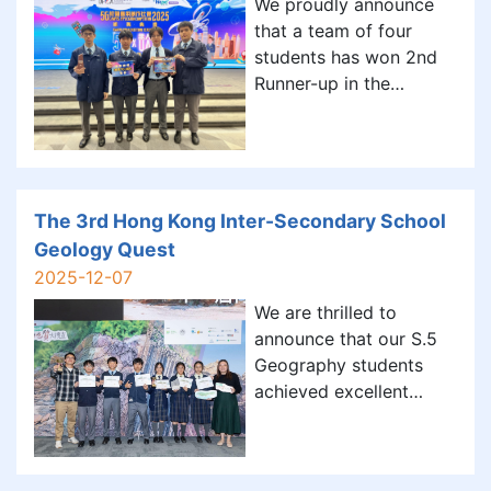
We proudly announce
campu
that a team of four
students has won 2nd
Runner-up in the
territory-wide 5G
Campus Application
Creation Competition
2025, organized by the
Office of the
The 3rd Hong Kong Inter-Secondary School
Communications
Geology Quest
Authority (OFCA) and
2025-12-07
implemented by the
We are thrilled to
Hong Kong Productivity
announce that our S.5
Coun
Geography students
achieved excellent
results at the 3rd Hong
Kong Inter-Secondary
School Geology Quest.