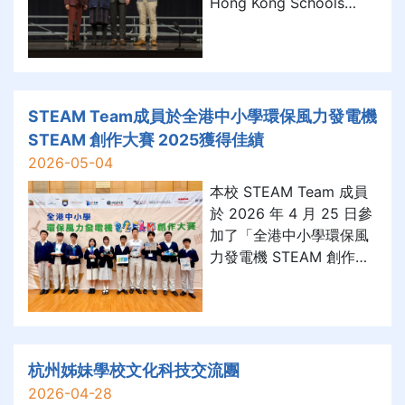
Hong Kong Schools
Speech Festival (2025),
showcasing their talent
and dedication across
multiple categories.
STEAM Team成員於全港中小學環保風力發電機
STEAM 創作大賽 2025獲得佳績
2026-05-04
本校 STEAM Team 成員
於 2026 年 4 月 25 日參
加了「全港中小學環保風
力發電機 STEAM 創作大
賽」，憑藉卓越表現，在
眾多參賽隊伍中脫穎而
出，囊括「最佳 A4 報告
獎」冠軍及亞軍。 在準備
過程中，同學們展現了極
杭州姊妹學校文化科技交流團
佳的自主探究精神，他們
2026-04-28