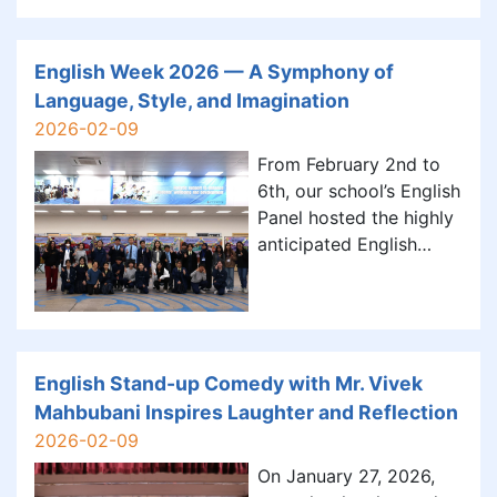
觀」北區公園、粉嶺圍古
圈，需要克服恐懼、互相
砲及前新界裁判署，讓視
扶持，完成任務後產生
障朋友得以透過聽覺「看
English Week 2026 — A Symphony of
「原來我做得到」的成功
見」社區的歷史與文化。
Language, Style, and Imagination
感與滿足感，從過程中體
活動中，學生不僅體驗到
2026-02-09
會信任與合作的重要性。
助人的喜悅，更深刻反思
透過活動前後的回顧
From February 2nd to
「共融」與「平等」的真
6th, our school’s English
正含義。透過實際與視障
Panel hosted the highly
人士的互動，同學學會以
anticipated English
同理心理解他人的需要，
Week 2026, taking
並提升表達、溝通與觀察
students on a fantastic
能力。這種經歷亦培養了
journey through music,
他們的社會責任感，讓學
fashion and literature.
生在服務過程中學習尊重
This year's celebrations
English Stand-up Comedy with Mr. Vivek
多樣性，明白共建友善社
blended interactive
Mahbubani Inspires Laughter and Reflection
區的重要性 ， 同時也能
learning, creativity, and
潛移默化地塑造他們對「
2026-02-09
cult
On January 27, 2026,