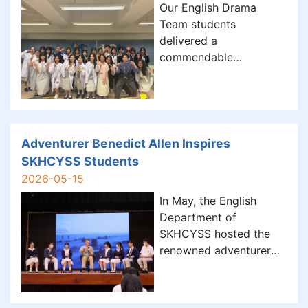
Our English Drama
https://www.vbahk.org.hk/ar
Team students
delivered a
commendable
performance at the EMI
Drama Fest 2026,
organized by The
Association of English
Medium Secondary
Adventurer Benedict Allen Inspires
Schools in the Modern
SKHCYSS Students
Category I, showcasing
2026-05-15
their talent, dedication,
In May, the English
and theatrical
Department of
excellence.
SKHCYSS hosted the
renowned adventurer
Benedict Allen, whose
extraordinary stories
brought the spirit of