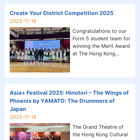
遺：大坑舞火龍」紮作工
作坊。 是次活動與日前中
Create Your District Competition 2025
三「全方位學習課」主題
2025-11-19
相呼應，同學反應熱烈。
Congratulations to our
參與者在現任大坑舞火龍
Form 5 student team for
總指揮張國豪先生（「豪
winning the Merit Award
哥」）生動講解帶領下，
at The Hong Kong
認識大坑舞火龍的緣起、
Institute of Surveyors'
習俗與傳承，並親手紮作
(HKIS) "Create Your
火龍，一嚐作為火龍健兒
District Competition
的滋味。 「大坑舞火龍」
2025". At the prize-
為「國家級非物質文化遺
giving ceremony, our
Asia+ Festival 2025: Hinotori – The Wings of
產（簡稱「非遺」）」項
students were
Phoenix by YAMATO: The Drummers of
目。所謂「非遺」，它不
recognised for their
Japan
限於有形實物，而是藉着
outstanding project,
節
2025-11-18
which
The Grand Theatre of
the Hong Kong Cultural