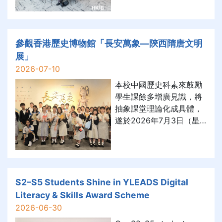
圖：FinTech／AI 體驗工
作坊」。
參觀香港歷史博物館「長安萬象—陝西隋唐文明
展」
2026-07-10
本校中國歷史科素來鼓勵
學生課餘多增廣見識，將
抽象課堂理論化成具體，
遂於2026年7月3日（星
期五）組織三十名師生參
觀香港歷史博物館「長安
萬象—陝西隋唐文明
展」，藉以培養學子家國
情懷，增強對中華文化之
S2–S5 Students Shine in YLEADS Digital
自豪感。本校中國歷史科
Literacy & Skills Award Scheme
素來鼓勵學生課餘多增廣
2026-06-30
見識，將抽象課堂理論化