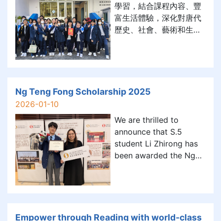
學習，結合課程內容、豐
富生活體驗，深化對唐代
歷史、社會、藝術和生活
文化之理解，並了解香港
在唐代作為海上絲綢之路
重地之史實，本校中國歷
史科廿多位師生於十二月
中旬到訪香港文物探知館
Ng Teng Fong Scholarship 2025
參觀「唐風萬里：多元交
2026-01-10
融開放的盛世」展覽。藉
We are thrilled to
着跳出傳統框框、在真實
announce that S.5
情境中學習，本科相信此
student Li Zhirong has
舉能令孩子學習變得饒富
been awarded the Ng
趣味，有助將知識轉化為
Teng Fong Scholarship
更透徹之感悟。 是次展覽
2025. Established by
深入淺出，通過八個專
the Ng family in 2015,
題，以多角度展現唐代交
this scholarship
融、多姿多彩之盛世特
supports students who
Empower through Reading with world-class
質，好評如潮。參加者能