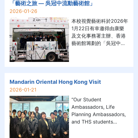
越視覺的感知途徑。 本校
「藝術之旅 — 吳冠中流動藝術館」
三位中五級同學的作品獲
2026-01-26
選參加「賽馬會科藝共融
本校視覺藝術科於2026年
計劃」之《感知蛛絲黐住
1月22日有幸邀得由康樂
枝樹枝》藝術展覽。作品
及文化事務署主辦、香港
以遊戲化與實驗性的方
藝術館籌劃的「吳冠中藝
式，讓藝術創作化為即時
術流動館」蒞臨校園，為
而可感的體驗。展覽詳情
學生帶來一場難得的藝術
如下： 日期：2026年1月
盛宴。 展覽透過互動導賞
30日（星期五）至2月9日
與珍貴展品展示，讓同學
（星期一） 時間：上午10
近距離欣賞吳冠中先生的
Mandarin Oriental Hong Kong Visit
時至晚上8時 地點：香港
經典作品，深入了解這位
2026-01-21
文化中心大堂展覽場地 誠
藝術大師融會中西的獨特
邀大家蒞臨參觀，一同感
“Our Student
創作理念與藝術風格。同
受藝術的多
Ambassadors, Life
學們不但能親身感受藝術
Planning Ambassadors,
的感染力，更從中拓展視
and THS students
覺藝術的視野，提升審美
recently participated in
鑑賞與創作思維。 是次活
an enriching industry