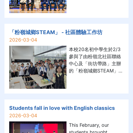
文岩、施文誕、楊自順、
楊展帆、楊自然」第九屆
大埔區及北區獎學金，每
人獲頒獎金港幣五千元及
獎狀，以資鼓勵。 頒獎典
「粉嶺城鄉STEAM」 - 社區體驗工作坊
禮已於2026年2月28日假
2026-03-04
迦密聖道中學舉行。學校
本校20名初中學生於2/3
衷心祝賀得獎同學，這份
參與了由粉嶺北社區聯絡
榮譽不僅是對他們過去努
中心及「街坊帶路」主辦
力的肯定，更是對其未來
的「粉嶺城鄉STEAM」社
發展的有力支持。希望全
區體驗工作坊 。是次活動
校同學能以他們為榜樣，
結合了STEAM教育理念，
在任何環境下皆能保持積
帶領同學深入探索粉嶺龍
極進取的心志，勇往直
躍頭一帶的風貌，展望社
前。 恭賀五位中二至中六
區發展的可能性 。 在導
Students fall in love with English classics
獲獎同學。
賞過程中，同學們先後參
2026-03-04
觀了具歷史價值的龍躍頭
This February, our
牌樓，以及香港最具規模
students brought