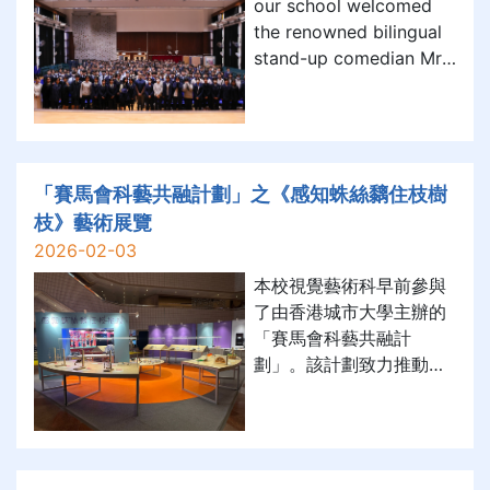
our school welcomed
the renowned bilingual
stand-up comedian Mr.
Vivek Mahbubani for a
special talk with our S.4
and S.5 students. His
blend of English
comedy, humorous
「賽馬會科藝共融計劃」之《感知蛛絲黐住枝樹
stories, and sharp wit
枝》藝術展覽
had the entire hall
2026-02-03
laughing and engaged f
本校視覺藝術科早前參與
了由香港城市大學主辦的
「賽馬會科藝共融計
劃」。該計劃致力推動藝
術通達與共融，以「身
體」作為感知的起點，引
導學生透過觸覺與動態的
探索，為視障人士開拓超