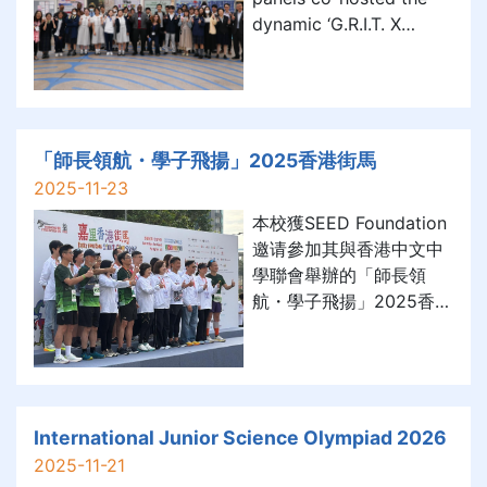
dynamic ‘G.R.I.T. X
Renaissance Day’ to
cultivate positive values
—Gratitude, Resilience,
Integrity, and Self-trust
through Renaissance
「師長領航・學子飛揚」2025香港街馬
stories. More than 300
2025-11-23
students gathered in the
本校獲SEED Foundation
covered pl
邀请參加其與香港中文中
學聯會舉辦的「師長領
航・學子飛揚」2025香港
街馬。是頂活動於2025年
11月23日早上舉行，由教
育局局長蔡若蓮博士主持
起步禮，賽程10公里，由
將軍澳至觀塘海濱。每隊
International Junior Science Olympiad 2026
必須包括一位中學校長或
2025-11-21
副校長及一位中學生。校