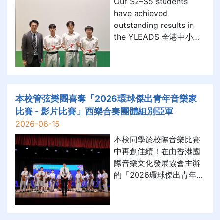
Our S2–S5 students
成具體，遂於2026年7月
have achieved
3日（星期五）組織三十
outstanding results in
名師生參觀香港歷史博物
the YLEADS 全港中小學
館「長安萬象—陝西隋唐
數字素養與技能學生獎勵
文明展」，藉以培養學子
計劃 (Secondary
家國情懷，增強對中華文
Section), gaining 5
化之自豪感。本校中國歷
Silver Awards and 21
史科素來鼓勵學生課餘多
Bronze Awards this
本校管弦樂團喜奪「2026環球傑出青年音樂家
增廣見識，將抽象課堂理
year. These awards
比賽 - 影片比賽」西樂合奏團體組別亞軍
論化成具體，遂於2026年
recognise students who
7月3日（星期五）
2026-06-15
demonstrate strong
本校同學於校際音樂比賽
digital literacy,
中再創佳績！在由香港國
creativity and resp
際音樂文化發展協會主辦
的「2026環球傑出青年音
樂家比賽 - 影片比賽」西
樂合奏團體組別中，本校
管弦樂團表現卓越，憑藉