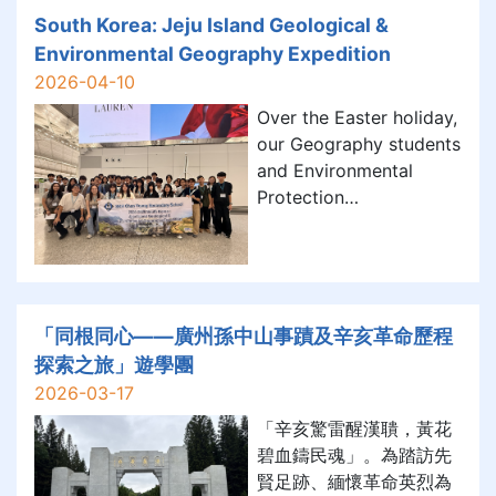
濟方面的發展成果，拓闊
South Korea: Jeju Island Geological &
視野，深化對科技實力與
Environmental Geography Expedition
產業安全的認識；並遊覽
2026-04-10
西湖、京杭大運河等文化
名勝，體
Over the Easter holiday,
our Geography students
and Environmental
Protection
Ambassadors went on
an exciting 5-day, 4-
night South Korea: Jeju
Island Geological &
Environmental
「同根同心——廣州孫中山事蹟及辛亥革命歷程
Geography Expedition.
探索之旅」遊學團
This special tour
2026-03-17
allowed students to
「辛亥驚雷醒漢聵，黃花
step outside the cl
碧血鑄民魂」。為踏訪先
賢足跡、緬懷革命英烈為