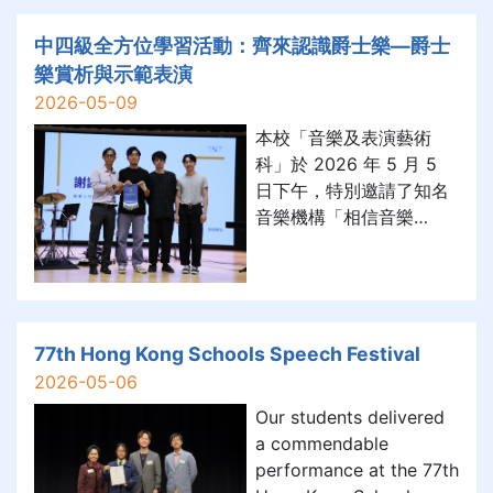
adventure vividly to life
for more than 200 S2
中四級全方位學習活動：齊來認識爵士樂—爵士
and S3 students.
樂賞析與示範表演
Through hearing the
2026-05-09
story of Benedict Allen,
本校「音樂及表演藝術
our st
科」於 2026 年 5 月 5
日下午，特別邀請了知名
音樂機構「相信音樂
Musicphile」到校，為全
體中四級同學舉辦一場別
開生面的爵士樂導賞及現
場示範活動。
77th Hong Kong Schools Speech Festival
2026-05-06
Our students delivered
a commendable
performance at the 77th