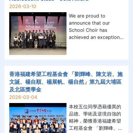
體驗自由走動、多人互動
低迴浩
2026-03-10
的沉浸式科技世界，感受
We are proud to
科技與創意融合所帶來的
announce that our
全新學習模式。 在活動
School Choir has
中，同學首先認識甚麼是
achieved an exceptional
「大空間 VR」及
Gold Award at the 20th
LBE（Location Based
Hong Kong (Asia
Entertainment）技術，
Pacific) Choral
明白其如何突破傳統 VR
Competition –
需原地體驗的限制，讓使
Adolescent Class, held
香港福建希望工程基金會 「劉輝峰、陳文岩、施
on 8 March 2026. The
文誕、楊自順、楊展帆、楊自然」第九屆大埔區
event, organised by the
及北區獎學金
Hong Kong Musician
2026-03-04
Association in collabora
本校五位同學憑藉優異的
品德、學術及逆境自強的
精神，榮獲香港福建希望
工程基金會 「劉輝峰、陳