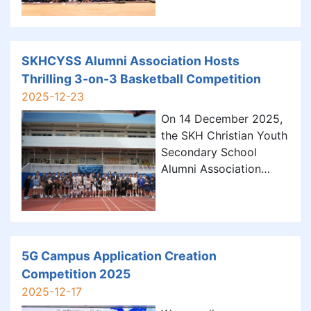
謝幸福傳聲基金會及英皇
娛樂有限公司安排多位流
行歌手蒞臨本校舉行
School Tour 音樂會，與
SKHCYSS Alumni Association Hosts
全校師生共度歡欣時光。
Thrilling 3-on-3 Basketball Competition
出席歌手包括李幸倪
2025-12-23
（Gin Lee）、泳兒
On 14 December 2025,
（Vincy Chan）、黃明德
the SKH Christian Youth
（Ramon Wong）及樂隊
Secondary School
Daze in White。他們以動
Alumni Association
人歌聲傳遞關懷與感恩的
organised a lively
信息，現場氣氛熱烈。同
3‑on‑3 basketball
學們除了欣賞精彩演出
competition that
外，亦有機會與偶像近距
brought together over
離互動、拍照留念，場面
50 alumni, teachers and
5G Campus Application Creation
溫馨感人。 歌手們更鼓勵
current students for a
Competition 2025
同學學
day of friendly matches
2025-12-17
and joyful reunion on