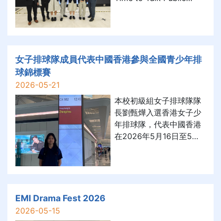
Speaking Competition
(2025-2026), achieving
an impressive Second
Prize! Organised by the
Regional NET
女子排球隊成員代表中國香港參與全國青少年排
Coordinating Team
球錦標賽
(RNCT), NET Section,
2026-05-21
CDI, Education Bureau,
本校初級組女子排球隊隊
長劉甄燁入選香港女子少
年排球隊，代表中國香港
在2026年5月16日至5月
22日，於河南漯河參與全
國青少年U17女子排球錦
標賽，與全國最高水平的
同齡學生競逐殊榮。有關
比賽詳情及賽事直播資料
EMI Drama Fest 2026
可參考中國香港排球總會
2026-05-15
網頁：