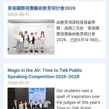
出色的音樂詮釋與團隊合
作精神，榮獲 亞軍 殊
香港國際視覺藝術教育研討會2026
榮。
2026-06-11
由教育局課程發展處舉
辦、為期三天的「香港國
際視覺藝術教育研討會
2026」已於5月14-16日
在香港中央圖書館舉行。
本校中五級盧同學、何同
學，以及中三級陳同學、
蔣同學、黃同學、李同
學、陸同學的優秀設計作
Magic in the Air: Time to Talk Public
品，成功入選並於研討會
Speaking Competition 2025-2026
期間展出。
2026-05-21
Our students cast a
spell of inspiration over
the judges at this year’s
Time to Talk Public