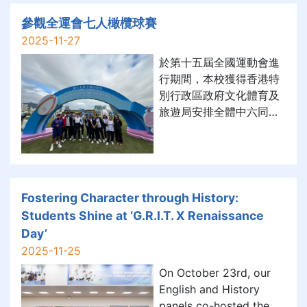
Organized by HK
Discovery, the Hong
參觀全運會七人橄欖球賽
Kong Geological
2025-11-27
Society, and the Hong
於第十五屆全國運動會進
Kong UNESCO Global
行期間，本校獲得香港特
Geopark.
別行政區政府文化體育及
旅遊局安排全體中六同學
進場參觀七人制橄欖球比
賽。過程中同學除了欣賞
最高級別的全國運動盛事
以外，同學更能藉此機會
參觀啟德體育園主場館，
Fostering Character through History:
認識香港的新建設
Students Shine at ‘G.R.I.T. X Renaissance
Day’
2025-11-25
On October 23rd, our
English and History
panels co-hosted the