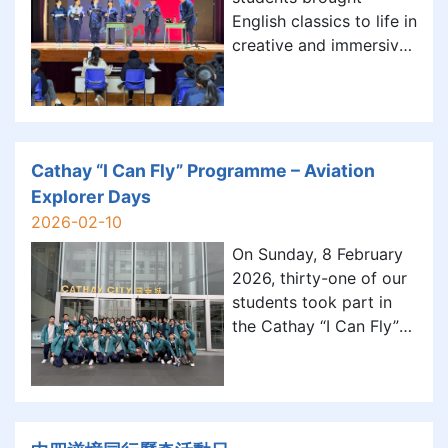
的松嶺鄧公祠。透過觀察
English classics to life in
獨特的鄉村建築，學生們
creative and immersive
深入認識了當地的傳統習
ways, blending
俗與文化底蘊 。 除了文
literature, performance,
化考察，當天還進行了極
and technology. • S1
具挑戰性的橋樑建造活
Victorian Fashion Show
動。學生們化身為小小工
S1 students staged a
Cathay “I Can Fly” Programme – Aviation
程師，透過實際操作與創
dazzling Victorian
Explorer Days
意挑戰，運用STEAM知識
fashion show inspired
2026-02-10
解決問題 。這次校外學習
by the detective stori
體驗
On Sunday, 8 February
2026, thirty-one of our
students took part in
the Cathay “I Can Fly”
Programme – Aviation
Explorer Days at
Cathay City, Hong Kong
International Airport,
enjoying an afternoon