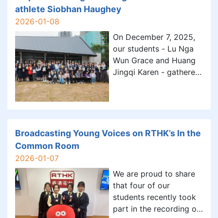
demonstrate
athlete Siobhan Haughey
近距離感受唐代之繁盛與
outstanding potential,
2026-01-08
創新，一睹內地省市、自
perseverance, and a
治區及香港發展
On December 7, 2025,
commitment to e
our students - Lu Nga
Wun Grace and Huang
Jingqi Karen - gathered
for an afternoon that
put reading at the heart
of growth with
entrepreneur Joanna
Hotong and Olympic
Broadcasting Young Voices on RTHK’s In the
swimmer Siobhan
Common Room
Haughey. The students
2026-01-07
enjoyed the inspiring
We are proud to share
conve
that four of our
students recently took
part in the recording of