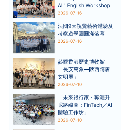
All" English Workshop
2026-07-16
法國9天視覺藝術體驗及
考察遊學團圓滿落幕
2026-07-16
參觀香港歷史博物館
「長安萬象—陝西隋唐
文明展」
2026-07-10
「未來銀行家・職涯升
呢路線圖：FinTech／AI
體驗工作坊」
2026-07-10