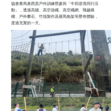
協會賽馬會西貢戶外訓練營參與「中四逆境同行活
動」，透過高牆、高空游繩、高空繩網、飛越橫
樑、戶外攀石、竹筏製作及羅馬炮架等歷奇體驗，
度過充實的一天。