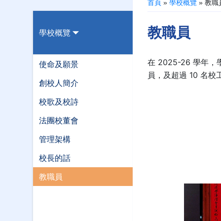
首頁
»
學校概覽
»
教職
教職員
學校概覽
在 2025-26 學
使命及願景
員，及超過 10 名校
創校人簡介
校歌及校詩
法團校董會
管理架構
校長的話
教職員