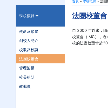
首頁
»
學校概覽
»
法團
法團校董會
學校概覽
自 2000 年以
使命及願景
校董會（IMC），
創校人簡介
校的法團校董會於20
校歌及校詩
法團校董會
管理架構
校長的話
教職員