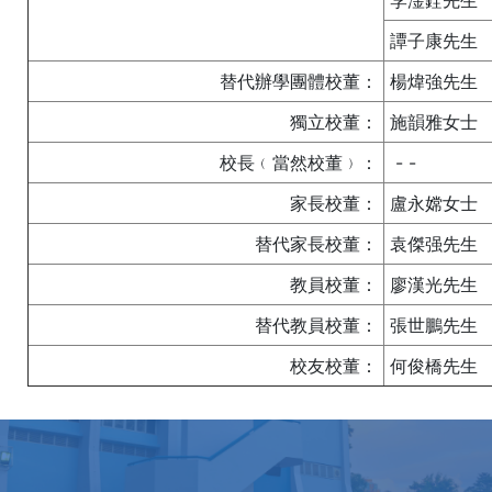
李淦銓先生
譚子康先生
替代辦學團體校董：
楊煒強先生
獨立校董：
施韻雅女士
校長﹙當然校董﹚：
- -
家長校董：
盧永嫦女士
替代家長校董：
袁傑强先生
教員校董：
廖漢光先生
替代教員校董：
張世鵬先生
校友校董：
何俊橋先生