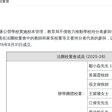
校董會
來，隨著公營學校實施校本管理，教育局不僅致力推動學校持分者參
通過在法團校董會中的教師和家長校董等主要持分者代表的參與，
15年8月31日成立。
法團校董會成員 (2025-26)
鄒小磊先生 (
黃麗霞牧師
張文偉牧師
辦學團體校董：
王紫珊女士
江偉安先生