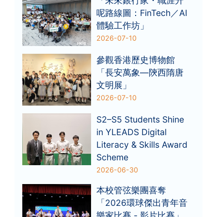
「未來銀行家・職涯升
呢路線圖：FinTech／AI
體驗工作坊」
2026-07-10
參觀香港歷史博物館
「長安萬象—陝西隋唐
文明展」
2026-07-10
S2–S5 Students Shine
in YLEADS Digital
Literacy & Skills Award
Scheme
2026-06-30
本校管弦樂團喜奪
「2026環球傑出青年音
樂家比賽 - 影片比賽」