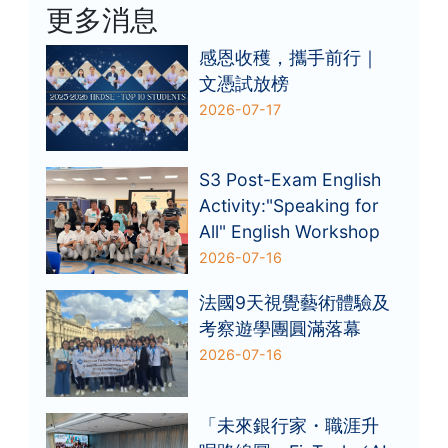
更多消息
感恩收穫，攜手前行｜
文憑試放榜
2026-07-17
S3 Post-Exam English
Activity:"Speaking for
All" English Workshop
2026-07-16
法國9天視覺藝術體驗及
考察遊學團圓滿落幕
2026-07-16
「未來銀行家・職涯升