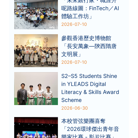
「未來銀行家・職涯升
呢路線圖：FinTech／AI
體驗工作坊」
2026-07-10
參觀香港歷史博物館
「長安萬象—陝西隋唐
文明展」
2026-07-10
S2–S5 Students Shine
in YLEADS Digital
Literacy & Skills Award
Scheme
2026-06-30
本校管弦樂團喜奪
「2026環球傑出青年音
樂家比賽 - 影片比賽」