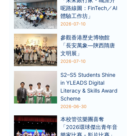
「未來銀行家・職涯升
呢路線圖：FinTech／AI
體驗工作坊」
2026-07-10
參觀香港歷史博物館
「長安萬象—陝西隋唐
文明展」
2026-07-10
S2–S5 Students Shine
in YLEADS Digital
Literacy & Skills Award
Scheme
2026-06-30
本校管弦樂團喜奪
「2026環球傑出青年音
樂家比賽 - 影片比賽」