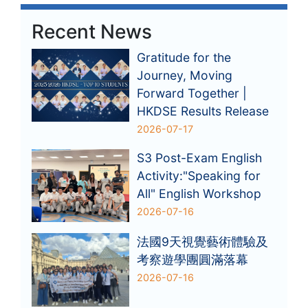
Recent News
Gratitude for the
Journey, Moving
Forward Together |
HKDSE Results Release
2026-07-17
S3 Post-Exam English
Activity:"Speaking for
All" English Workshop
2026-07-16
法國9天視覺藝術體驗及
考察遊學團圓滿落幕
2026-07-16