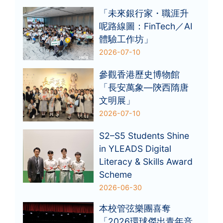
「未來銀行家・職涯升
呢路線圖：FinTech／AI
體驗工作坊」
2026-07-10
參觀香港歷史博物館
「長安萬象—陝西隋唐
文明展」
2026-07-10
S2–S5 Students Shine
in YLEADS Digital
Literacy & Skills Award
Scheme
2026-06-30
本校管弦樂團喜奪
「2026環球傑出青年音