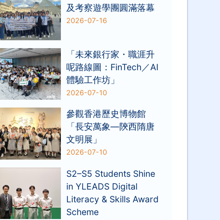
及考察遊學團圓滿落幕
2026-07-16
「未來銀行家・職涯升
呢路線圖：FinTech／AI
體驗工作坊」
2026-07-10
參觀香港歷史博物館
「長安萬象—陝西隋唐
文明展」
2026-07-10
S2–S5 Students Shine
in YLEADS Digital
Literacy & Skills Award
Scheme