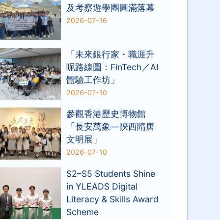
及考察遊學團圓滿落幕
2026-07-16
「未來銀行家・職涯升
呢路線圖：FinTech／AI
體驗工作坊」
2026-07-10
參觀香港歷史博物館
「長安萬象—陝西隋唐
文明展」
2026-07-10
S2–S5 Students Shine
in YLEADS Digital
Literacy & Skills Award
Scheme