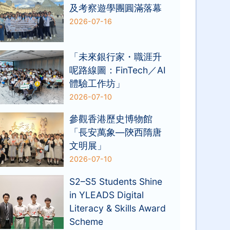
及考察遊學團圓滿落幕
2026-07-16
「未來銀行家・職涯升
呢路線圖：FinTech／AI
體驗工作坊」
2026-07-10
參觀香港歷史博物館
「長安萬象—陝西隋唐
文明展」
2026-07-10
S2–S5 Students Shine
in YLEADS Digital
Literacy & Skills Award
Scheme