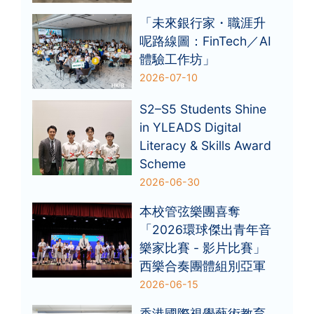
「未來銀行家・職涯升
呢路線圖：FinTech／AI
體驗工作坊」
2026-07-10
S2–S5 Students Shine
in YLEADS Digital
Literacy & Skills Award
Scheme
2026-06-30
本校管弦樂團喜奪
「2026環球傑出青年音
樂家比賽 - 影片比賽」
西樂合奏團體組別亞軍
2026-06-15
香港國際視覺藝術教育