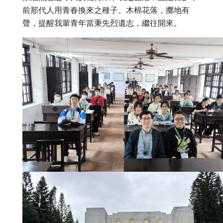
前那代人用青春換來之種子。木棉花落，擲地有
聲，
提醒我輩青年當秉先烈遺志，繼往開來。