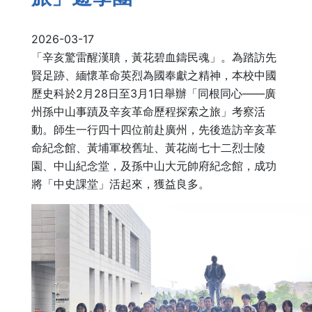
2026-03-17
「辛亥驚雷醒漢聵，黃花碧血鑄民魂」。為踏訪先
賢足跡、
緬懷革命英烈為國奉獻之精神，
本校中國
歷史科於2月28日至3月1日舉辦「同根同心——
廣
州孫中山事蹟及辛亥革命歷程探索之旅」考察活
動。
師生一行四十四位前赴廣州，先後造訪辛亥革
命紀念館、
黃埔軍校舊址、黃花崗七十二烈士陵
園、中山紀念堂，
及孫中山大元帥府紀念館，成功
將「中史課堂」活起來，獲益良多。