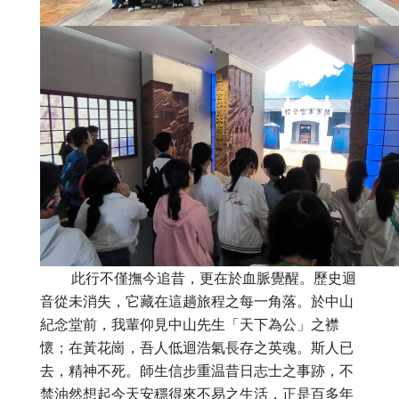
此行不僅撫今追昔，更在於血脈覺醒。歷史迴
音從未消失，
它藏在這趟旅程之每一角落。於中山
紀念堂前，我輩仰見中山先生「
天下為公」之襟
懷；在黃花崗，吾人低迴浩氣長存之英魂。
斯人已
去，精神不死。師生信步重温昔日志士之事跡，
不
禁油然想起今天安穩得來不易之生活，
正是百多年