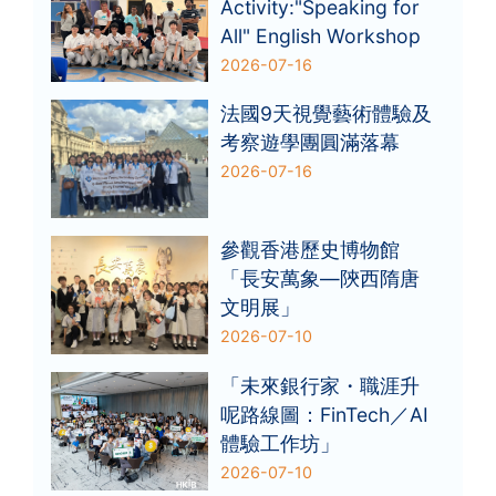
Activity:"Speaking for
All" English Workshop
2026-07-16
法國9天視覺藝術體驗及
考察遊學團圓滿落幕
2026-07-16
參觀香港歷史博物館
「長安萬象—陝西隋唐
文明展」
2026-07-10
「未來銀行家・職涯升
呢路線圖：FinTech／AI
體驗工作坊」
2026-07-10