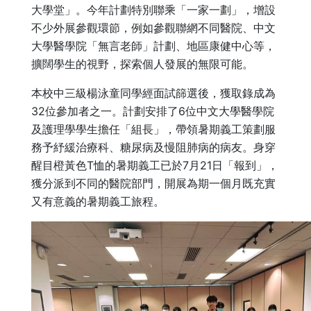
大學堂」。今年計劃特別聯乘「一家一劃」，增設
不少外展參觀環節，例如參觀聯網不同醫院、中文
大學醫學院「無言老師」計劃、地區康健中心等，
擴闊學生的視野，探索個人發展的無限可能。
本校中三級楊泳童同學經面試篩選後，獲取錄成為
32位參加者之一。計劃安排了6位中文大學醫學院
及護理學學生擔任「組長」，帶領暑期義工策劃服
務予紓緩治療科、糖尿病及慢阻肺病的病友。身穿
醒目橙黃色T恤的暑期義工已於7月21日「報到」，
獲分派到不同的醫院部門，開展為期一個月既充實
又有意義的暑期義工旅程。