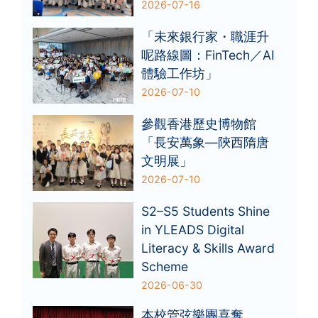
2026-07-16
「未來銀行家・職涯升
呢路線圖：FinTech／AI
體驗工作坊」
2026-07-10
參觀香港歷史博物館
「長安萬象—陝西隋唐
文明展」
2026-07-10
S2–S5 Students Shine
in YLEADS Digital
Literacy & Skills Award
Scheme
2026-06-30
本校管弦樂團喜奪