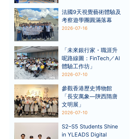
法國9天視覺藝術體驗及
考察遊學團圓滿落幕
2026-07-16
「未來銀行家・職涯升
呢路線圖：FinTech／AI
體驗工作坊」
2026-07-10
參觀香港歷史博物館
「長安萬象—陝西隋唐
文明展」
2026-07-10
S2–S5 Students Shine
in YLEADS Digital