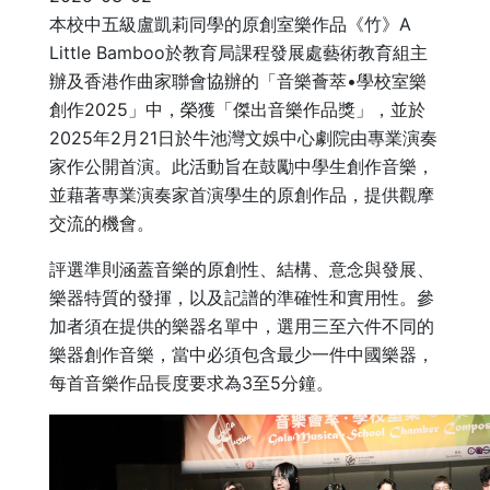
本校中五級盧凱莉同學的原創室樂作品《竹》A
Little Bamboo於教育局課程發展處藝術教育組主
辦及香港作曲家聯會協辦的「音樂薈萃•學校室樂
創作2025」中，榮獲「傑出音樂作品獎」，並於
2025年2月21日於牛池灣文娛中心劇院由專業演奏
家作公開首演。此活動旨在鼓勵中學生創作音樂，
並藉著專業演奏家首演學生的原創作品，提供觀摩
交流的機會。
評選準則涵蓋音樂的原創性、結構、意念與發展、
樂器特質的發揮，以及記譜的準確性和實用性。參
加者須在提供的樂器名單中，選用三至六件不同的
樂器創作音樂，當中必須包含最少一件中國樂器，
每首音樂作品長度要求為3至5分鐘。