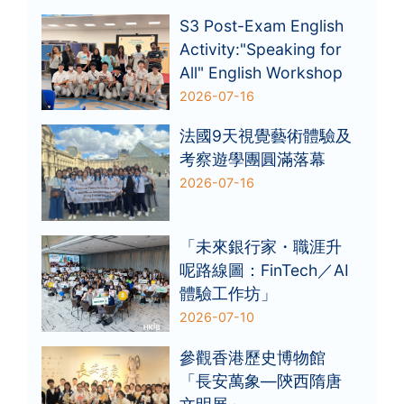
S3 Post-Exam English
Activity:"Speaking for
All" English Workshop
2026-07-16
法國9天視覺藝術體驗及
考察遊學團圓滿落幕
2026-07-16
「未來銀行家・職涯升
呢路線圖：FinTech／AI
體驗工作坊」
2026-07-10
參觀香港歷史博物館
「長安萬象—陝西隋唐