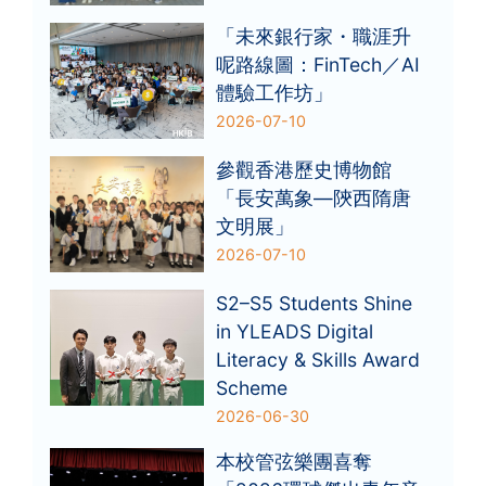
「未來銀行家・職涯升
呢路線圖：FinTech／AI
體驗工作坊」
2026-07-10
參觀香港歷史博物館
「長安萬象—陝西隋唐
文明展」
2026-07-10
S2–S5 Students Shine
in YLEADS Digital
Literacy & Skills Award
Scheme
2026-06-30
本校管弦樂團喜奪