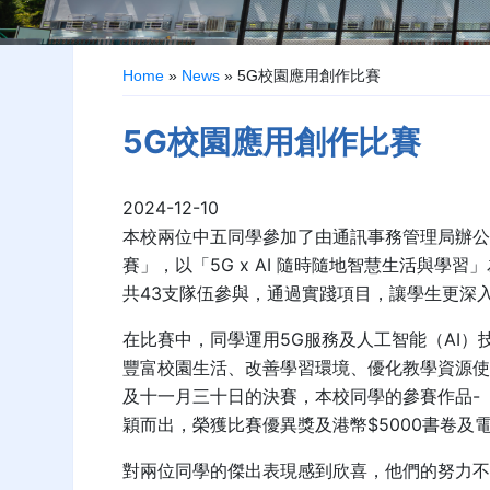
Home
»
News
»
5G校園應用創作比賽
5G校園應用創作比賽
2024-12-10
本校兩位中五同學參加了由通訊事務管理局辦公
賽」，以「5G x AI 隨時隨地智慧生活與學
共43支隊伍參與，通過實踐項目，讓學生更深
在比賽中，同學運用5G服務及人工智能（AI
豐富校園生活、改善學習環境、優化教學資源
及十一月三十日的決賽，本校同學的參賽作品-
穎而出，榮獲比賽優異獎及港幣$5000書卷及
對兩位同學的傑出表現感到欣喜，他們的努力不