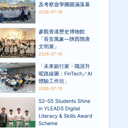
及考察遊學團圓滿落幕
2026-07-16
參觀香港歷史博物館
「長安萬象—陝西隋唐
文明展」
2026-07-10
「未來銀行家・職涯升
呢路線圖：FinTech／AI
體驗工作坊」
2026-07-10
S2–S5 Students Shine
in YLEADS Digital
Literacy & Skills Award
Scheme