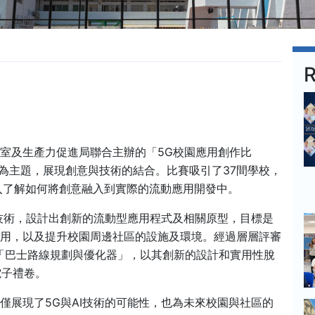
R
室及生產力促進局聯合主辦的「5G校園應用創作比
習」為主題，展現創意與技術的結合。比賽吸引了37間學校，
入了解如何將創意融入到實際的流動應用開發中。
）技術，設計出創新的流動型應用程式及相關原型，目標是
使用，以及提升校園周邊社區的設施及環境。經過層層評審
「巴士路線規劃與優化器」，以其創新的設計和實用性脫
電子禮卷。
僅展現了5G與AI技術的可能性，也為未來校園與社區的