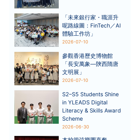
「未來銀行家・職涯升
呢路線圖：FinTech／AI
體驗工作坊」
2026-07-10
參觀香港歷史博物館
「長安萬象—陝西隋唐
文明展」
2026-07-10
S2–S5 Students Shine
in YLEADS Digital
Literacy & Skills Award
Scheme
2026-06-30
本校管弦樂團喜奪