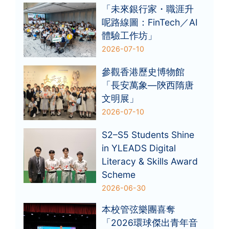
「未來銀行家・職涯升
呢路線圖：FinTech／AI
體驗工作坊」
2026-07-10
參觀香港歷史博物館
「長安萬象—陝西隋唐
文明展」
2026-07-10
S2–S5 Students Shine
in YLEADS Digital
Literacy & Skills Award
Scheme
2026-06-30
本校管弦樂團喜奪
「2026環球傑出青年音