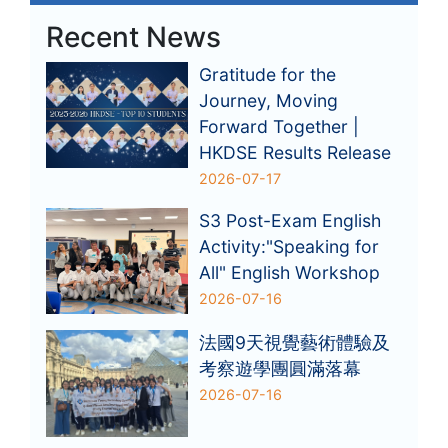
Recent News
Gratitude for the
Journey, Moving
Forward Together |
HKDSE Results Release
2026-07-17
S3 Post-Exam English
Activity:"Speaking for
All" English Workshop
2026-07-16
法國9天視覺藝術體驗及
考察遊學團圓滿落幕
2026-07-16