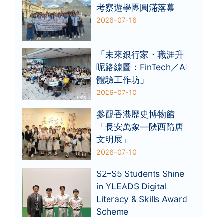
考察遊學團圓滿落幕
2026-07-16
「未來銀行家・職涯升
呢路線圖：FinTech／AI
體驗工作坊」
2026-07-10
參觀香港歷史博物館
「長安萬象—陝西隋唐
文明展」
2026-07-10
S2–S5 Students Shine
in YLEADS Digital
Literacy & Skills Award
Scheme