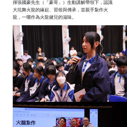
揮張國豪先生（「豪哥」）生動講解帶領下，認識
大坑舞火龍的緣起、習俗與傳承，並親手紮作火
龍，一嚐作為火龍健兒的滋味。