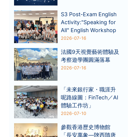
S3 Post-Exam English
Activity:"Speaking for
All" English Workshop
2026-07-16
法國9天視覺藝術體驗及
考察遊學團圓滿落幕
2026-07-16
「未來銀行家・職涯升
呢路線圖：FinTech／AI
體驗工作坊」
2026-07-10
參觀香港歷史博物館
「長安萬象—陝西隋唐