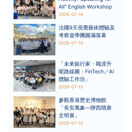
All" English Workshop
2026-07-16
法國9天視覺藝術體驗及
考察遊學團圓滿落幕
2026-07-16
「未來銀行家・職涯升
呢路線圖：FinTech／AI
體驗工作坊」
2026-07-10
參觀香港歷史博物館
「長安萬象—陝西隋唐
文明展」
2026-07-10