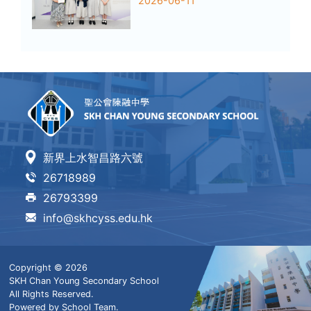
2026-06-11
新界上水智昌路六號
26718989
26793399
info@skhcyss.edu.hk
Copyright © 2026
SKH Chan Young Secondary School
All Rights Reserved.
Powered by
School Team
.